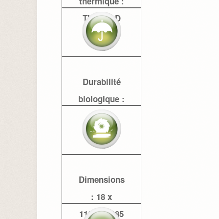
thermique :
Thermo D
Durabilité
biologique :
30 ans
Dimensions
: 18 x
118/141/185