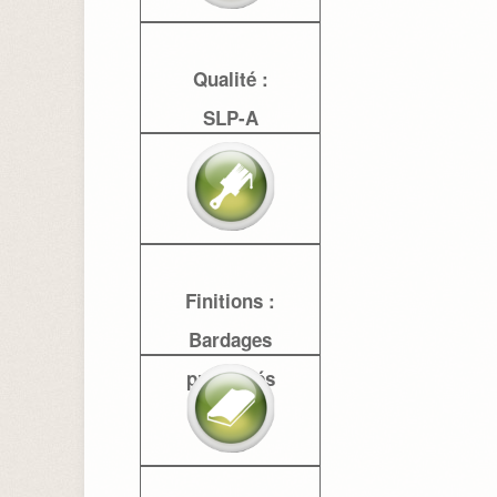
Qualité :
SLP-A
Finitions :
Bardages
pré-huilés
en option