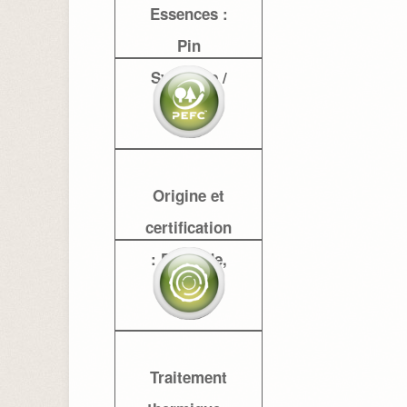
Essences :
Pin
Sylvestre /
Epicéa
Origine et
certification
: Finlande,
PEFC
Traitement