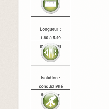
mm
Longueur :
1.80 à 5.40
m, tous les
30 cm
Isolation :
conductivité
thermique
réduite